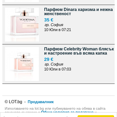
Парфюм Dinara харизма и нежна
женственост
35 €
гр. София
10 Юли в 07:21
Парфюм Celebrity Woman блясък
и настроение във всяка капка
29 €
гр. София
10 Юли в 07:03
© LOT.bg -
Продавалник
Използването на lot.bg или пубикуването на обява в сайта
Общи условия за ползване
означава съгласие с
и
Политика за личните данни
на lot.bg