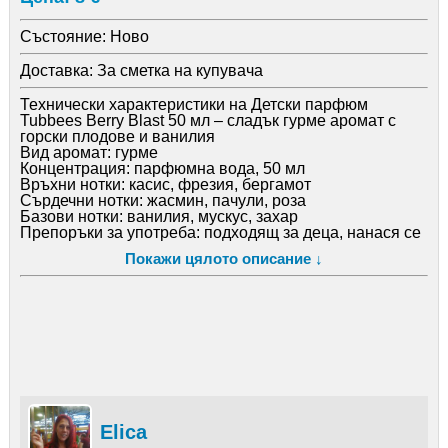
Състояние:
Ново
Доставка:
За сметка на купувача
Технически характеристики на Детски парфюм
Tubbees Berry Blast 50 мл – сладък гурме аромат с
горски плодове и ванилия
Вид аромат: гурме
Концентрация: парфюмна вода, 50 мл
Връхни нотки: касис, фрезия, бергамот
Сърдечни нотки: жасмин, пачули, роза
Базови нотки: ванилия, мускус, захар
Препоръки за употреба: подходящ за деца, нанася се
върху дрехи или пулсови точки в умерено количество
Покажи цялото описание ↓
Elica