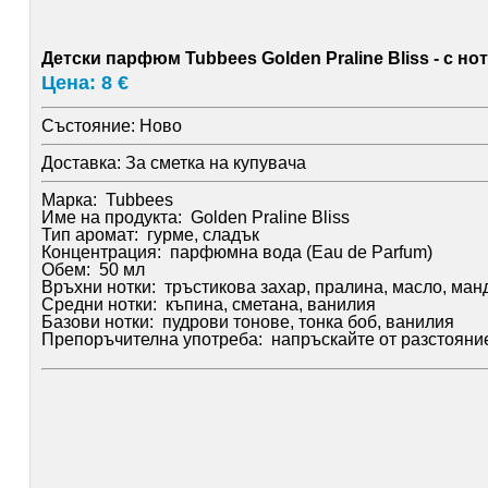
Детски парфюм Tubbees Golden Praline Bliss - с но
Цена: 8 €
Състояние:
Ново
Доставка:
За сметка на купувача
Марка: Tubbees
Име на продукта: Golden Praline Bliss
Тип аромат: гурме, сладък
Концентрация: парфюмна вода (Eau de Parfum)
Обем: 50 мл
Връхни нотки: тръстикова захар, пралина, масло, ман
Средни нотки: къпина, сметана, ванилия
Базови нотки: пудрови тонове, тонка боб, ванилия
Препоръчителна употреба: напръскайте от разстояние 1