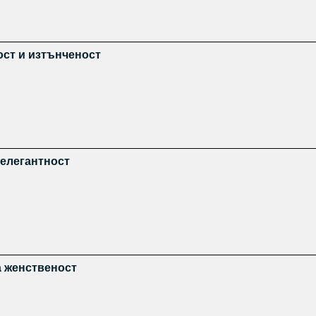
ост и изтънченост
 елегантност
а женственост