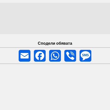
Сподели обявата
Email
Facebook
WhatsApp
Viber
Message