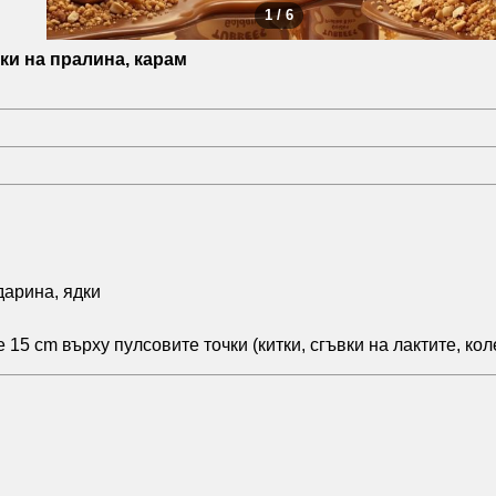
1 / 6
тки на пралина, карам
дарина, ядки
5 cm върху пулсовите точки (китки, сгъвки на лактите, кол