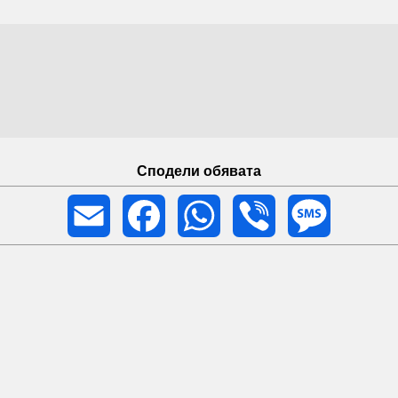
Сподели обявата
Email
Facebook
WhatsApp
Viber
Message