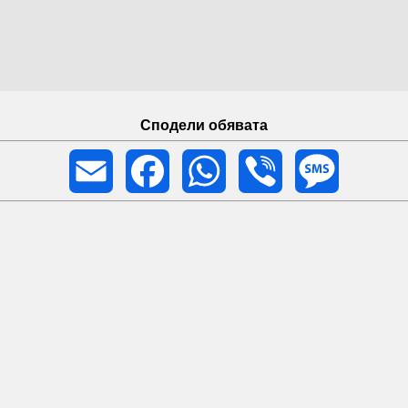
Сподели обявата
Email
Facebook
WhatsApp
Viber
Message