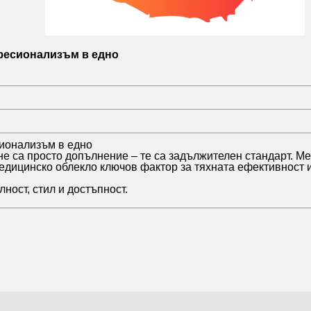
фесионализъм в едно
сионализъм в едно
не са просто допълнение – те са задължителен стандарт. М
медицинско облекло ключов фактор за тяхната ефективност 
ост, стил и достъпност.