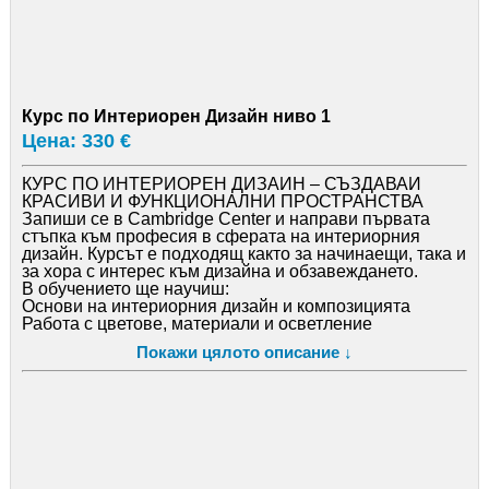
Курс по Интериорен Дизайн ниво 1
Цена: 330 €
КУРС ПО ИНТЕРИОРЕН ДИЗАЙН – СЪЗДАВАЙ
КРАСИВИ И ФУНКЦИОНАЛНИ ПРОСТРАНСТВА
Запиши се в Cambridge Center и направи първата
стъпка към професия в сферата на интериорния
дизайн. Курсът е подходящ както за начинаещи, така и
за хора с интерес към дизайна и обзавеждането.
В обучението ще научиш:
Основи на интериорния дизайн и композицията
Работа с цветове, материали и осветление
Организация на пространство и функционалност
Покажи цялото описание ↓
Създаване на концепции за жилищни и офис
пространства
Практически задачи и реални проекти
Подходящо за:
хора с интерес към дизайн и архитектура
бъдещи интериорни дизайнери
собственици на бизнес или жилища
всеки, който иска ново умение или професия