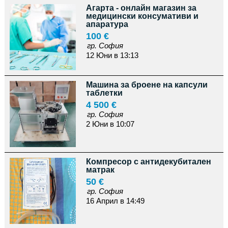
Агарта - онлайн магазин за
медицински консумативи и
апаратура
100 €
гр. София
12 Юни в 13:13
Машина за броене на капсули
таблетки
4 500 €
гр. София
2 Юни в 10:07
Компресор с антидекубитален
матрак
50 €
гр. София
16 Април в 14:49