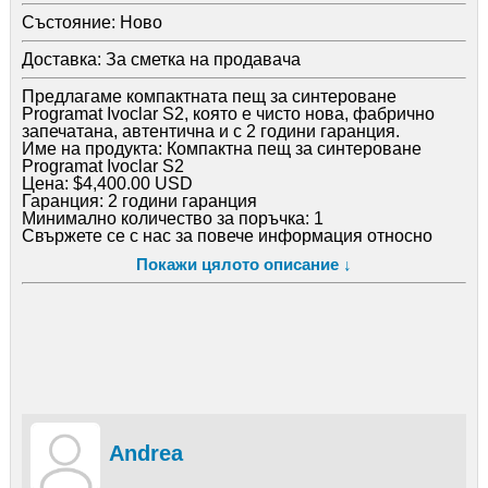
Състояние:
Ново
Доставка:
За сметка на продавача
Предлагаме компактната пещ за синтероване
Programat Ivoclar S2, която е чисто нова, фабрично
запечатана, автентична и с 2 години гаранция.
Име на продукта: Компактна пещ за синтероване
Programat Ivoclar S2
Цена: $4,400.00 USD
Гаранция: 2 години гаранция
Минимално количество за поръчка: 1
Свържете се с нас за повече информация относно
поръчка, доставка и плащане.
Покажи цялото описание ↓
Whatsapp: +447445786725 или +16122204201
Telegram: Drpridemart
Https: //drpridemart. com
Andrea