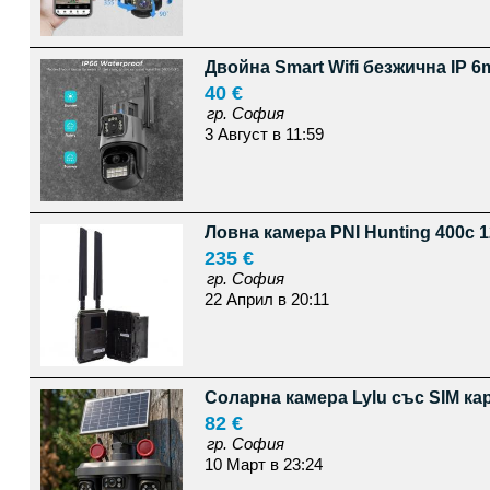
Двойна Smart Wifi безжична IP 
40 €
гр. София
3 Август в 11:59
Ловна камера PNI Hunting 400c 
235 €
гр. София
22 Април в 20:11
Соларна камера Lylu със SIM кар
82 €
гр. София
10 Март в 23:24