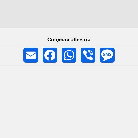
Сподели обявата
Email
Facebook
WhatsApp
Viber
Message