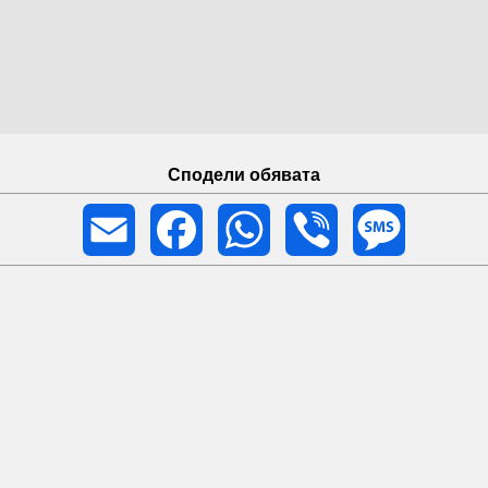
Сподели обявата
Email
Facebook
WhatsApp
Viber
Message