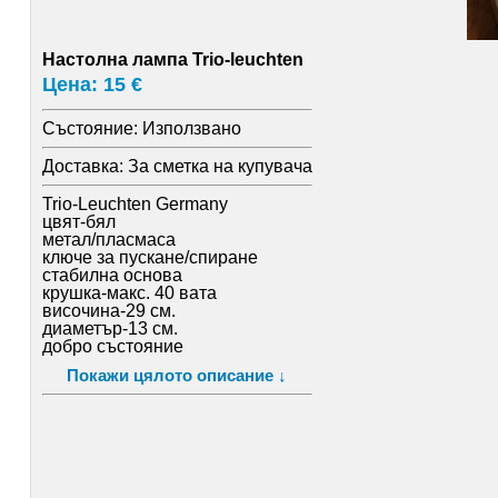
Настолна лампа Trio-leuchten
Цена: 15 €
Състояние:
Използвано
Доставка:
За сметка на купувача
Trio-Leuchten Germany
цвят-бял
метал/пласмаса
ключе за пускане/спиране
стабилна основа
крушка-макс. 40 вата
височина-29 см.
диаметър-13 см.
добро състояние
внос от чужбина
Покажи цялото описание ↓