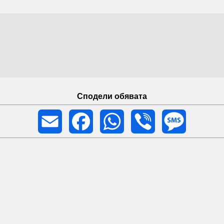
Сподели обявата
Email
Facebook
WhatsApp
Viber
Message