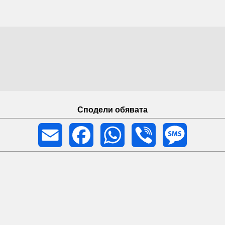
Сподели обявата
Email
Facebook
WhatsApp
Viber
Message