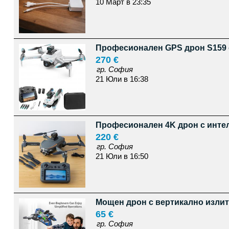
10 Март в 23:35
Професионален GPS дрон S159 с 
270 €
гр. София
21 Юли в 16:38
Професионален 4K дрон с инте
220 €
гр. София
21 Юли в 16:50
Мощен дрон с вертикално излита
65 €
гр. София