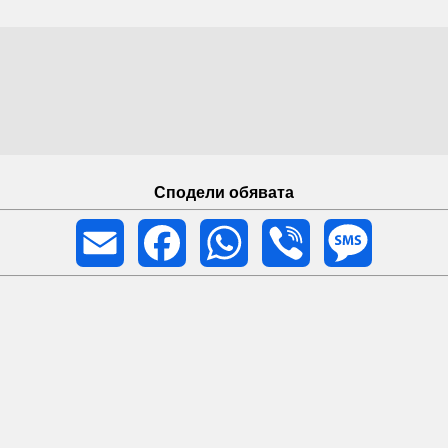
Сподели обявата
Email
Facebook
WhatsApp
Viber
Message