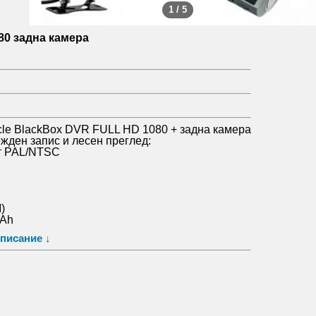
1 / 5
80 задна камера
cle BlackBox DVR FULL HD 1080 + задна камера
жден запис и лесен преглед:
ат PAL/NTSC
)
mAh
рвено нощно виждане, стерео звук.
писание ↓