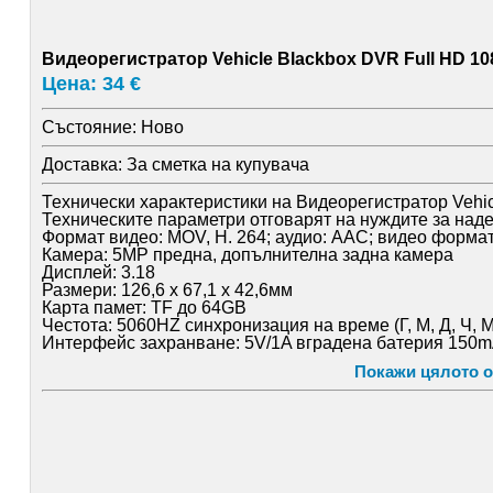
Видеорегистратор Vehicle Blackbox DVR Full HD 10
Цена: 34 €
Състояние:
Ново
Доставка:
За сметка на купувача
Технически характеристики на Видеорегистратор Vehi
Техническите параметри отговарят на нуждите за наде
Формат видео: MOV, H. 264; аудио: AAC; видео форм
Камера: 5MP предна, допълнителна задна камера
Дисплей: 3.18
Размери: 126,6 х 67,1 х 42,6мм
Карта памет: TF до 64GB
Честота: 5060HZ синхронизация на време (Г, М, Д, Ч, М
Интерфейс захранване: 5V/1A вградена батерия 150
Функции: G - сензор, откриване на движение, инфраче
Покажи цялото о