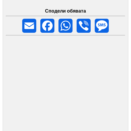
Сподели обявата
Email
Facebook
WhatsApp
Viber
Message