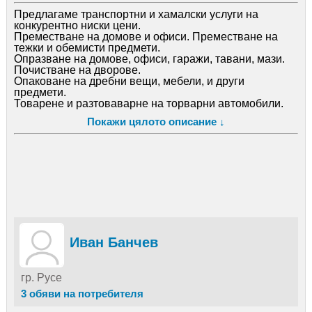
Предлагаме транспортни и хамалски услуги на
конкурентно ниски цени.
Преместване на домове и офиси. Преместване на
тежки и обемисти предмети.
Опразване на домове, офиси, гаражи, тавани, мази.
Почистване на дворове.
Опаковане на дребни вещи, мебели, и други
предмети.
Товарене и разтоваварне на торварни автомобили.
Помощна работа за складове.
Покажи цялото описание ↓
Нестандартни ремотно-разрушителни услуги.
Иван Банчев
гр. Русе
3 обяви на потребителя