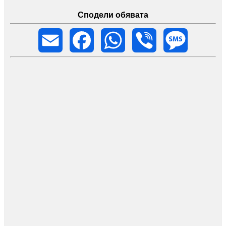
Сподели обявата
Email
Facebook
WhatsApp
Viber
Message