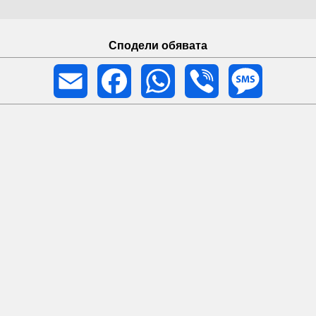
Сподели обявата
Email
Facebook
WhatsApp
Viber
Message