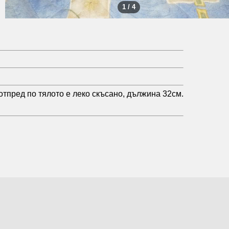
1 / 4
тпред по тялото е леко скъсано, дължина 32см.