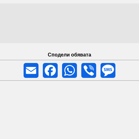
Сподели обявата
Email
Facebook
WhatsApp
Viber
Message