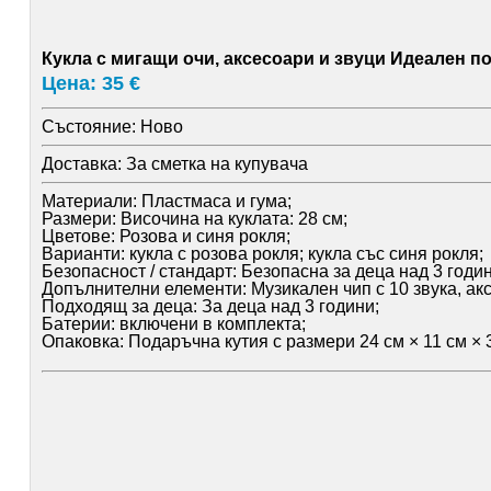
Кукла с мигащи очи, аксесоари и звуци Идеален п
Цена: 35 €
Състояние:
Ново
Доставка:
За сметка на купувача
Материали: Пластмаса и гума;
Размери: Височина на куклата: 28 см;
Цветове: Розова и синя рокля;
Варианти: кукла с розова рокля; кукла със синя рокля;
Безопасност / стандарт: Безопасна за деца над 3 год
Допълнителни елементи: Музикален чип с 10 звука, акс
Подходящ за деца: За деца над 3 години;
Батерии: включени в комплекта;
Опаковка: Подаръчна кутия с размери 24 см × 11 см × 