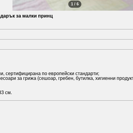
1 / 6
одарък за малки принц
ини, сертифицирана по европейски стандарти;
есоари за грижа (сешоар, гребен, бутилка, хигиенни продукт
33 см.