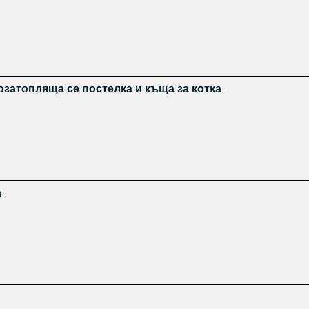
мозатопляща се постелка и къща за котка
а