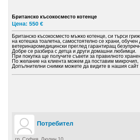
Британско късокосместо котенце
Цена: 550 €
Британско късокосместо мъжко котенце, си търси гриж
на котешка тоалетна, самостоятелно се храни, обучен 
ветеринаромедицински преглед гарантиращ безупречн
Добре се разбира с детца и други домашни любимци.
При покупка ще получите съвети за правилното хран
По желание на клиента можем да поставим микрочип, 
Допълнителни снимки можете да видите в нашия сайт на 
Потребител
гр. София, Люлин 10