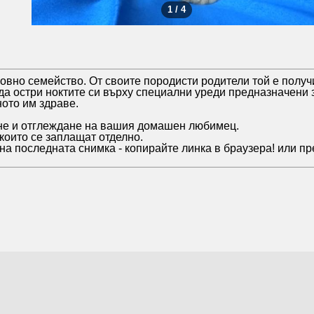
1 / 4
овно семейство. От своите породисти родители той е получ
да остри ноктите си върху специални уреди предназначени 
ото им здраве.
ене и отглеждане на вашия домашен любимец.
които се заплащат отделно.
последната снимка - копирайте линка в браузера! или преми