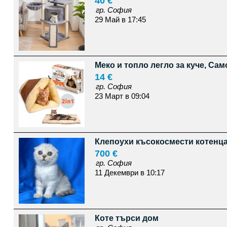
40 €
гр. София
29 Май в 17:45
Меко и топло легло за куче, Са
14 €
гр. София
23 Март в 09:04
Клепоухи късокосмести котенц
700 €
гр. София
11 Декември в 10:17
Коте търси дом