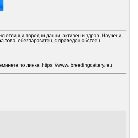
ил отлични породни данни, активен и здрав. Научени
за това, обезпаразитен, с проведен обстоен
нете по линка: https: //www. breedingcattery. eu