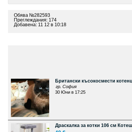
Обява №282593
Преглеждания: 174
Добавена: 11 12 в 10:18
Британски късокосмести котенц
гр. София
30 Юни в 17:25
Драскалка за котки 106 см Котеш