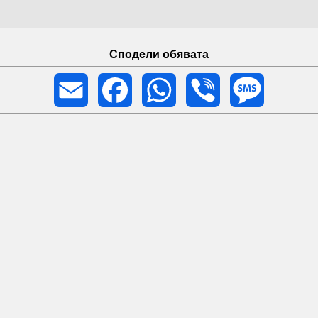
Сподели обявата
Email
Facebook
WhatsApp
Viber
Message