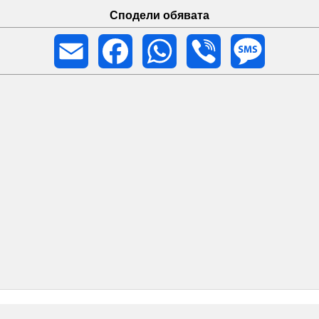
Сподели обявата
Email
Facebook
WhatsApp
Viber
Message