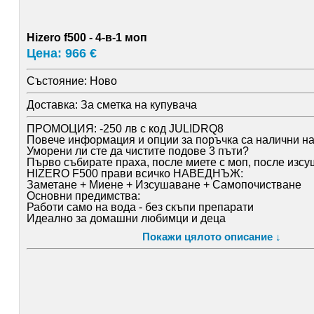
Hizero f500 - 4-в-1 моп
Цена: 966 €
Състояние:
Ново
Доставка:
За сметка на купувача
ПРОМОЦИЯ: -250 лв с код JULIDRQ8
Повече информация и опции за поръчка са налични на: 
Уморени ли сте да чистите подове 3 пъти?
Първо събирате праха, после миете с моп, после изсуш
HIZERO F500 прави всичко НАВЕДНЪЖ:
Заметане + Миене + Изсушаване + Самопочистване
Основни предимства:
Работи само на вода - без скъпи препарати
Идеално за домашни любимци и деца
Подовете изсъхват за 2 минути
Покажи цялото описание ↓
Тих - не събужда децата
Без разпръскване на прах
ПРОМОЦИЯ: -250 лв с код JULIDRQ8
Повече информация и опции за поръчка са налични на: 