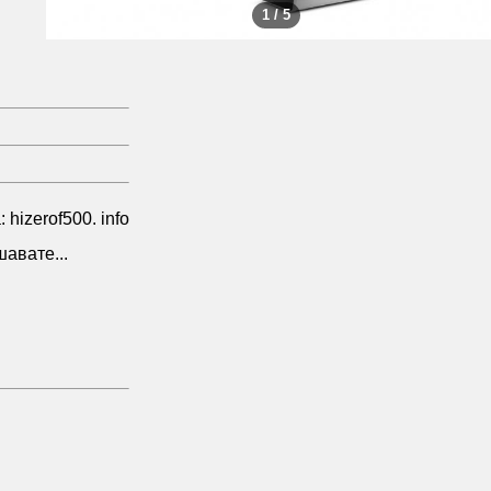
1 / 5
hizerof500. info
авате...
hizerof500. info