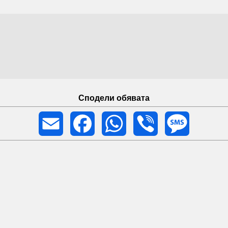
Сподели обявата
Email
Facebook
WhatsApp
Viber
Message