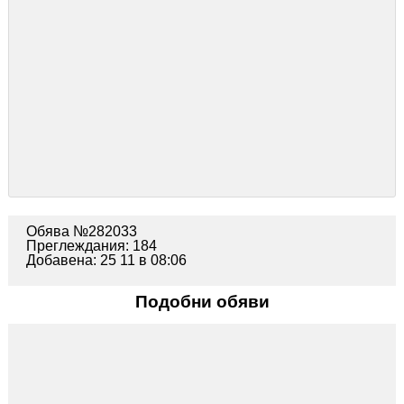
www. bepure. bg
Телефон: 0700 19 901
E-mail: office@katrin-max. com
Обява №282033
Преглеждания: 184
Добавена: 25 11 в 08:06
Подобни обяви