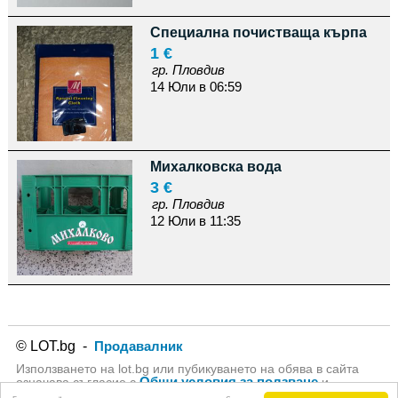
Специална почистваща кърпа
1 €
гр. Пловдив
14 Юли в 06:59
Михалковска вода
3 €
гр. Пловдив
12 Юли в 11:35
© LOT.bg -
Продавалник
Използването на lot.bg или пубикуването на обява в сайта
Общи условия за ползване
означава съгласие с
и
Политика за личните данни
на lot.bg