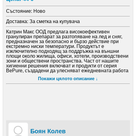
Състояние:
Ново
Доставка:
За сметка на купувача
Катрин Макс ООД предлага високоефективен
гранулиран препарат за разтопяване на лед и сняг,
предназначен за безопасно и бързо действие при
екстремно ниски температури. Продуктът е
изключително подходящ за поддръжка на външни
площи около жилища, офиси, хотели, производствени
зони и обществени пространства. Част от нашите
хигиенни решения включват и продукти от серия
BePure, създадени да улесняват ежедневната работа
през зимните месеци.
Покажи цялото описание ↓
Основни предимства
• Работи ефективно до –50°C
• Подходящ за: дворове, паркинги, входни зони,
гаражни рампи, тротоари, рампи за товаро-
разтоварни дейности
• Отлична адхезия към наклонени повърхности до 45°
• Предотвратява повторно натрупване на сняг при
продължителни валежи
• Напълно разтворим във вода – не запушва шахти и
канализации
• Безопасен за повечето настилки: пластмаса,
Боян Колев
мрамор, естествен камък, бетон, асфалт