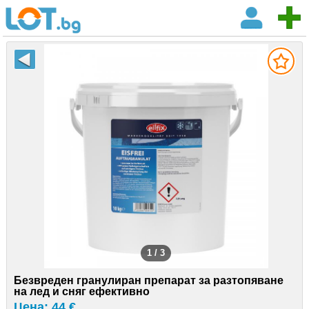
1 / 3
Безвреден гранулиран препарат за разтопяване
на лед и сняг ефективно
Цена: 44 €