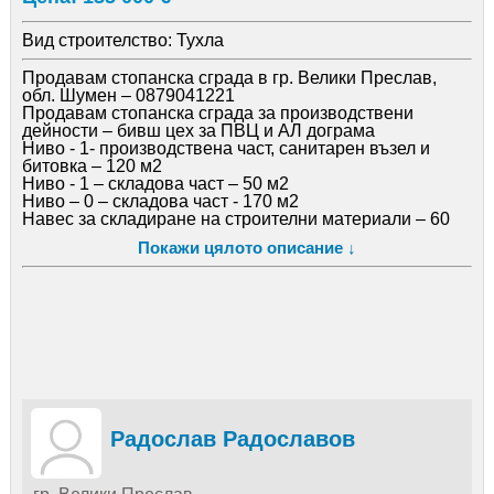
Вид строителство:
Тухла
Продавам стопанска сграда в гр. Велики Преслав,
обл. Шумен – 0879041221
Продавам стопанска сграда за производствени
дейности – бивш цех за ПВЦ и АЛ дограма
Ниво - 1- производствена част, санитарен възел и
битовка – 120 м2
Ниво - 1 – складова част – 50 м2
Ниво – 0 – складова част - 170 м2
Навес за складиране на строителни материали – 60
м2
Покажи цялото описание ↓
Площ на парцела - 490 м2
Сградата се намира в бившия стопански двор,
разполага с монофазен и трифазен ток, вода, мръсен
канал, лице към главна улица – 22 м., на 10 м. от
трафопост, здрав покрив, здрава конструкция с
учредено право на преминаване и през съседен
парцел.
Цена: 135 хил. евро
тел. 0879041221
Радослав Радославов