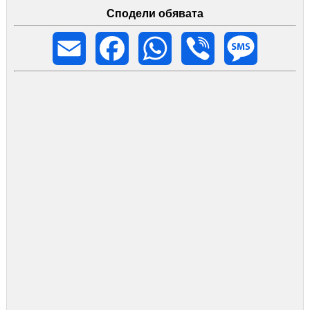
Сподели обявата
Email
Facebook
WhatsApp
Viber
Message