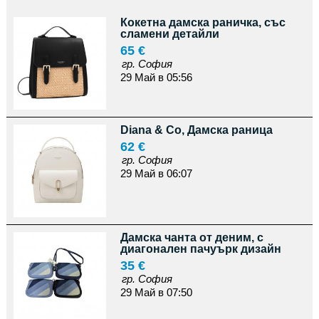
Кокетна дамска раничка, със
сламени детайли
65 €
гр. София
29 Май в 05:56
Diana & Co, Дамска раница
62 €
гр. София
29 Май в 06:07
Дамска чанта от деним, с
диагонален пачуърк дизайн
35 €
гр. София
29 Май в 07:50