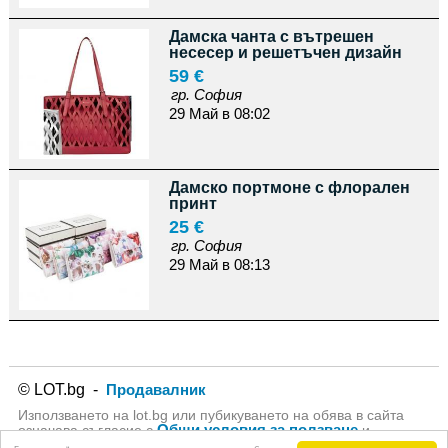
Дамска чанта с вътрешен
несесер и решетъчен дизайн
59 €
гр. София
29 Май в 08:02
Дамско портмоне с флорален
принт
25 €
гр. София
29 Май в 08:13
© LOT.bg -
Продавалник
Използването на lot.bg или пубикуването на обява в сайта
Общи условия за ползване
означава съгласие с
и
Политика за личните данни
на lot.bg