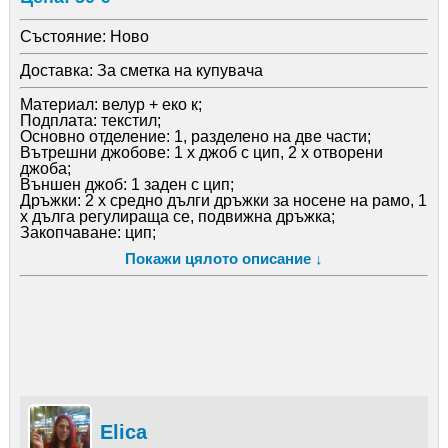
Състояние:
Ново
Доставка:
За сметка на купувача
Материал: велур + еко к;
Подплата: текстил;
Основно отделение: 1, разделено на две части;
Вътрешни джобове: 1 х джоб с цип, 2 х отворени
джоба;
Външен джоб: 1 заден с цип;
Дръжки: 2 х средно дълги дръжки за носене на рамо, 1
х дълга регулираща се, подвижна дръжка;
Закопчаване: цип;
Размери: Височина: 34 см/Дъно – дължина: 42 см/
Покажи цялото описание ↓
Дъно – ширина: 4 см;
Цветове в наличност: Бордо, Бежов, Тъмносин, Сив,
Кафяв, Черен;
Elica