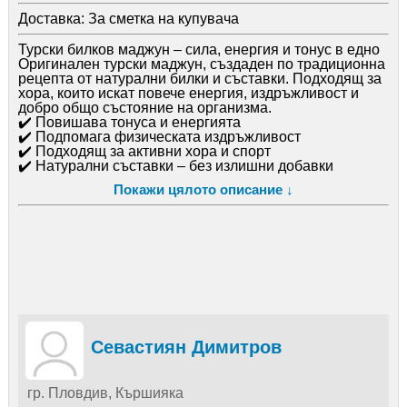
Доставка:
За сметка на купувача
Турски билков маджун – сила, енергия и тонус в едно
Оригинален турски маджун, създаден по традиционна
рецепта от натурални билки и съставки. Подходящ за
хора, които искат повече енергия, издръжливост и
добро общо състояние на организма.
✔️ Повишава тонуса и енергията
✔️ Подпомага физическата издръжливост
✔️ Подходящ за активни хора и спорт
✔️ Натурални съставки – без излишни добавки
✔️ Бърз ефект при редовен прием
Покажи цялото описание ↓
Как се приема:
1-2 чаени лъжички дневно (може директно или с вода)
Какво получаваш:
Качествен продукт с гарантиран произход и свежест
Цена: САМО 7.50 ЕВРО.
Доставка: Еконт / Спиди – до 1 ден
ЛИЧНО ПРЕДАВАНЕ ЗА ПЛОВДИВ И СЛИВЕН
Плащане: с преглед и тест
Севастиян Димитров
гр. Пловдив, Кършияка