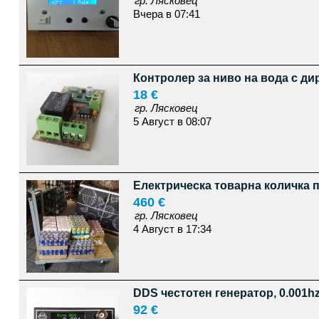
гр. Лясковец
Вчера в 07:41
Контролер за ниво на вода с ди
18 €
гр. Лясковец
5 Август в 08:07
Електрическа товарна количка пл
460 €
гр. Лясковец
4 Август в 17:34
DDS честотен генератор, 0.001hz
92 €