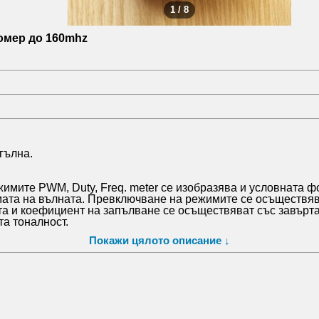
1 / 8
томер до 160mhz
гълна.
жимите PWM, Duty, Freq. meter се изобразява и условната 
ата на вълната. Превключване на режимите се осъществява
ота и коефициент на запълване се осъществяват със завърт
та тоналност.
ВХОД/ИЗХОД (BNC-стандартен, женски).
Покажи цялото описание ↓
 минималната стъпка се увеличава. За да се разбере мащаба 
5 kHz. При 1 MHz стъпка 14 kHz. Последните честоти от възм