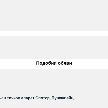
Подобни обяви
ен точков апарат Спотер, Пункшвайц