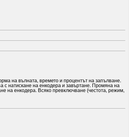
форма на вълната, времето и процентът на запълване.
 с натискане на енкодера и завъртане. Промяна на
ане на енкодера. Всяко превключване (честота, режим,
- при 20 kHz стъпката вече е 6 Hz, при 50 kHz -35 Hz,
ожната скала, при която генераторът работи, са: 8MHz,