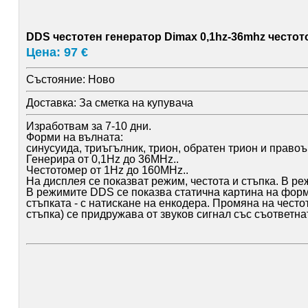
DDS честотен генератор Dimax 0,1hz-36mhz често
Цена: 97 €
Състояние:
Ново
Доставка:
За сметка на купувача
Изработвам за 7-10 дни.
Форми на вълната:
синусуида, триъгълник, трион, обратен трион и правоъ
Генерира от 0,1Hz до 36MHz..
Честотомер от 1Hz до 160MHz..
На дисплея се показват режим, честота и стъпка. В ре
В режимите DDS се показва статична картина на форм
стъпката - с натискане на енкодера. Промяна на чест
стъпка) се придружава от звуков сигнал със съответна
За да се избегнат куп конектори е унифициран един 
Изходяща амплитуда = 3,2V
Максимална входна амплитуда 4,2V
Режим PWM
От 0,1Hz до 36MHz
От 0,1Hz до 1KHz - минимална стъпка от 0,1 Hz.
От 1 Hz до 8 kHz минимална стъпка от 1 Hz, след което
при 100 kHz - 140 Hz при 500 kHz - стъпката е вече 3,