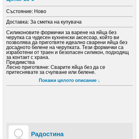
Състояние:
Ново
Доставка:
За сметка на купувача
Силиконовите формички за варене на яйца без
черупка са чудесен кухненски аксесоар, който ви
позволява да приготвяте идеално сварени яйца без
досадното белене на черупката. Тези формички са
изработени от траен и безопасен силикон, подходящ
за контакт с храна.
Предимства
Лесно приготвяне: Сварите яйца без да се
притеснявате за счупване или белене.
Естетичен вид: Яйцата имат идеална форма, което ги
Покажи цялото описание ↓
прави подходящи за декорация на салати и други
ястия.
Възможност за експерименти: Можете да добавите
различни подправки или съставки към яйцата за по-
вкусно и разнообразно хранене.
Лесно почистване: Силиконовите формички са
незалепващи и лесни за почистване
Радостина