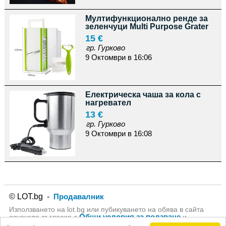
Мултифункционално ренде за
зеленчуци Multi Purpose Grater
15 €
гр. Гурково
9 Октомври в 16:06
Електрическа чаша за кола с
нагревател
13 €
гр. Гурково
9 Октомври в 16:08
© LOT.bg -
Продавалник
Използването на lot.bg или пубикуването на обява в сайта
Общи условия за ползване
означава съгласие с
и
Политика за личните данни
на lot.bg