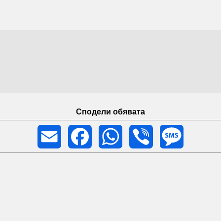
Сподели обявата
Email
Facebook
WhatsApp
Viber
Message