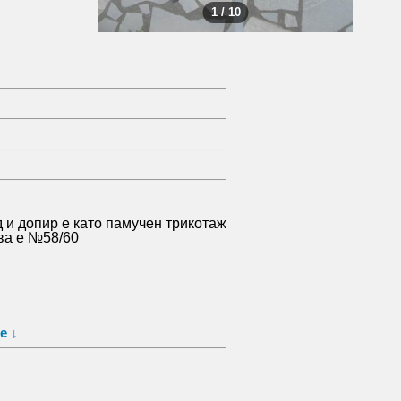
1 / 10
и допир е като памучен трикотаж
ва е №58/60
е ↓