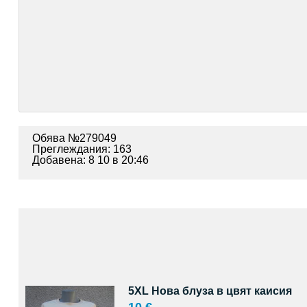
Обява №279049
Преглеждания: 163
Добавена: 8 10 в 20:46
5XL Нова блуза в цвят каисия