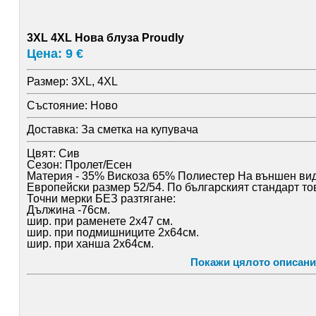
3XL 4XL Нова блуза Proudly
Цена: 9 €
Размер:
3XL, 4XL
Състояние:
Ново
Доставка:
За сметка на купувача
Цвят: Сив
Сезон: Пролет/Есен
Материя - 35% Вискоза 65% Полиестер На външен вид 
Европейски размер 52/54. По българският стандарт то
Точни мерки БЕЗ разтягане:
Дължина -76см.
шир. при раменете 2х47 см.
шир. при подмишниците 2х64см.
шир. при ханша 2х64см.
Ръкав от рамото – 63 см.
Покажи цялото описани
Нова. Без етикет.
Още мои дрехи с големи размери в блога ми:
https: //modamaxi. wordpress. com/