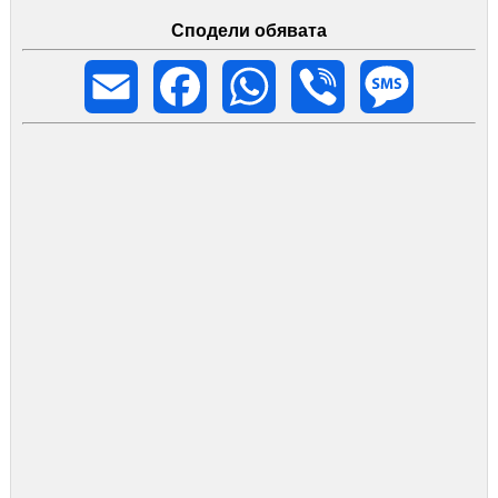
Сподели обявата
Email
Facebook
WhatsApp
Viber
Message