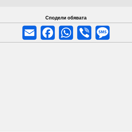
Сподели обявата
Email
Facebook
WhatsApp
Viber
Message