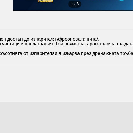
1 / 3
лен достъп до изпарителя /фреоновата пита/.
и частици и наслагвания. Той почиства, ароматизира създа
мръсотията от изпарителяи я изкарва през дренажната тръб