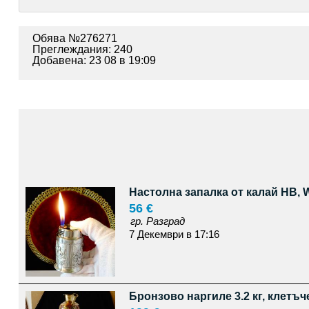
Обява №276271
Преглеждания: 240
Добавена: 23 08 в 19:09
Настолна запалка от калай HB, 
56 €
гр. Разград
7 Декември в 17:16
Бронзово наргиле 3.2 кг, клетъч