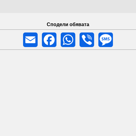
Сподели обявата
Email
Facebook
WhatsApp
Viber
Message