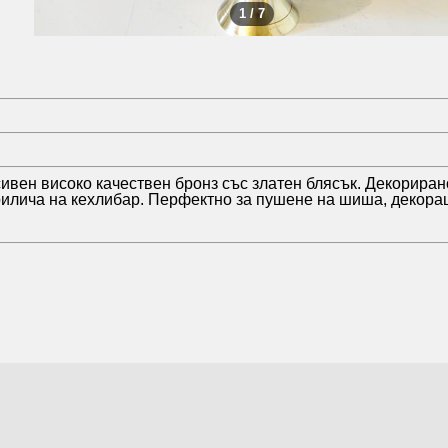
1 / 7
ивен високо качествен бронз със златен блясък. Декориран
рилича на кехлибар. Перфектно за пушене на шиша, декорац