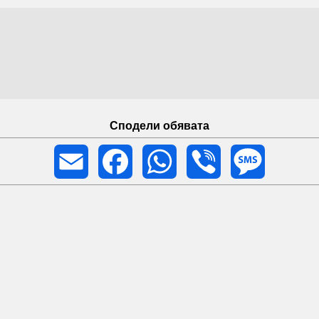
Сподели обявата
Email
Facebook
WhatsApp
Viber
Message