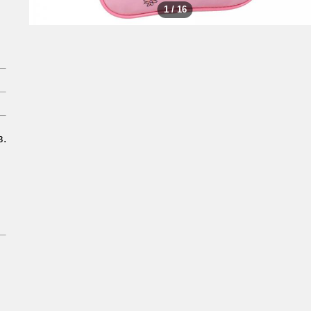
1 / 16
в.