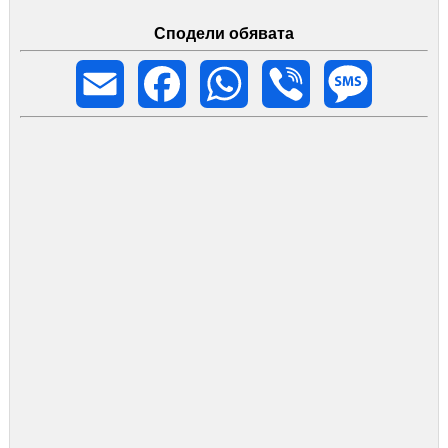
Сподели обявата
Email
Facebook
WhatsApp
Viber
Message