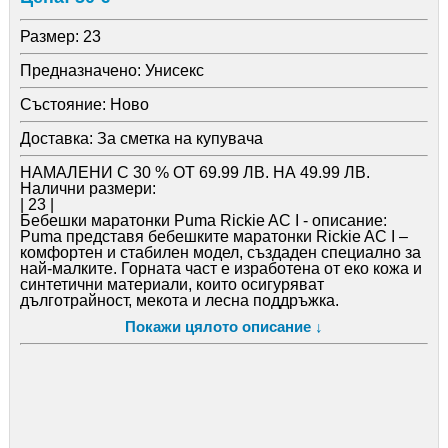
Размер:
23
Предназначено:
Унисекс
Състояние:
Ново
Доставка:
За сметка на купувача
НАМАЛЕНИ С 30 % ОТ 69.99 ЛВ. НА 49.99 ЛВ.
Налични размери:
| 23 |
Бебешки маратонки Puma Rickie AC I - описание:
Puma представя бебешките маратонки Rickie AC I –
комфортен и стабилен модел, създаден специално за
най-малките. Горната част е изработена от еко кожа и
синтетични материали, които осигуряват
дълготрайност, мекота и лесна поддръжка.
Моделът разполага с една велкро лента и ластични
Покажи цялото описание ↓
връзки, които позволяват бързо и лесно обуване и
събуване, като същевременно осигуряват удобно и
сигурно прилягане. Подметката е изработена от лека
и устойчива гума с non-marking технология, която не
оставя следи по пода и осигурява безопасност при
всяка крачка. Вътрешността е оборудвана със стелка
KinderFit®, която подпомага правилното
позициониране на крачето и лесното измерване на