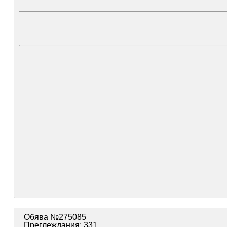
Обява №275085
Преглеждания: 331