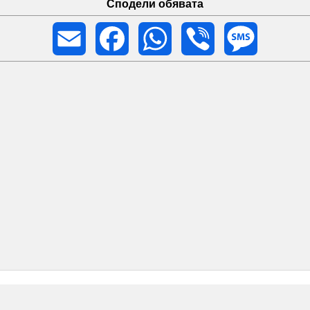
Сподели обявата
Email
Facebook
WhatsApp
Viber
Message