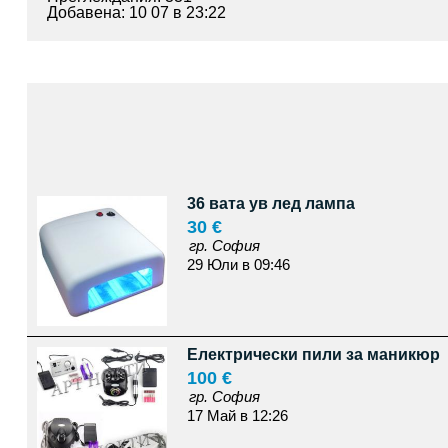
Добавена: 10 07 в 23:22
36 вата ув лед лампа
30 €
гр. София
29 Юли в 09:46
Eлектрически пили за маникюр
100 €
гр. София
17 Май в 12:26