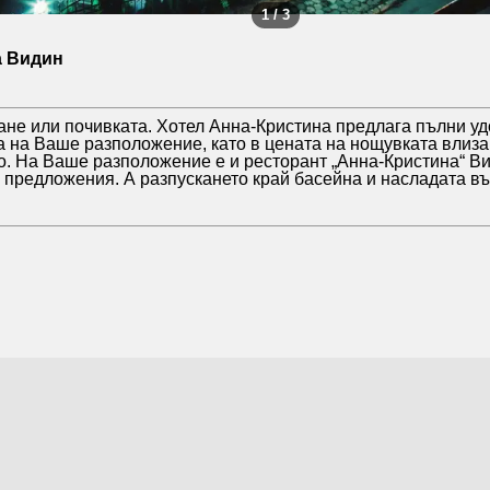
1 / 3
а Видин
не или почивката. Хотел Анна-Кристина предлага пълни удо
а на Ваше разположение, като в цената на нощувката влиза з
но. На Ваше разположение е и ресторант „Анна-Кристина“ Ви
 предложения. А разпускането край басейна и насладата в