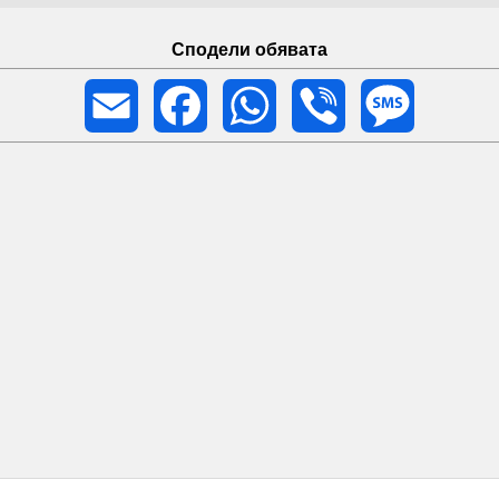
Сподели обявата
Email
Facebook
WhatsApp
Viber
Message