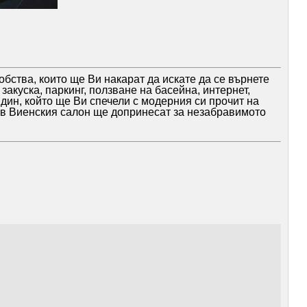
бства, които ще Ви накарат да искате да се върнете
акуска, паркинг, ползване на басейна, интернет,
дин, който ще Ви спечели с модерния си прочит на
ъв Виенския салон ще допринесат за незабравимото