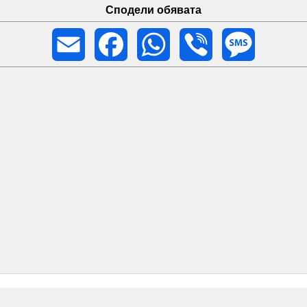
Сподели обявата
Email
Facebook
WhatsApp
Viber
Message