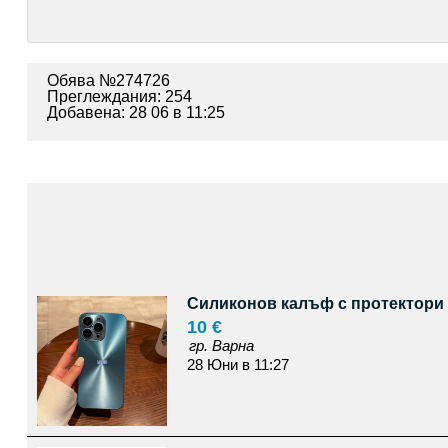
Обява №274726
Преглеждания: 254
Добавена: 28 06 в 11:25
Силиконов калъф с протектори н
10 €
гр. Варна
28 Юни в 11:27