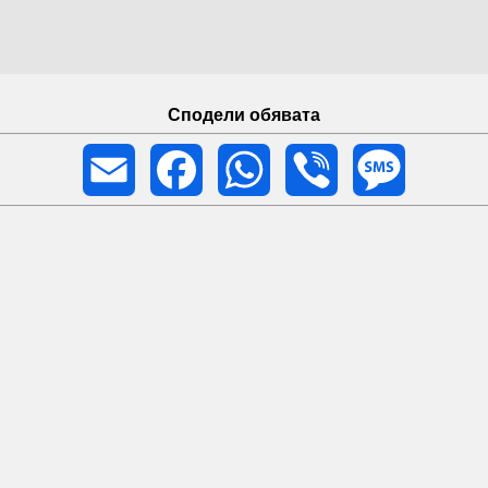
Сподели обявата
Email
Facebook
WhatsApp
Viber
Message