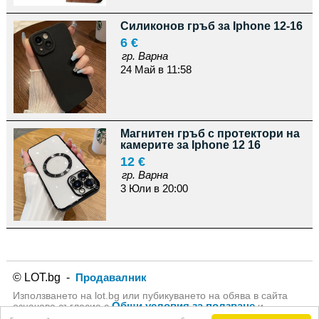
Силиконов гръб за Iphone 12-16
6 €
гр. Варна
24 Май в 11:58
Магнитен гръб с протектори на
камерите за Iphone 12 16
12 €
гр. Варна
3 Юли в 20:00
© LOT.bg -
Продавалник
Използването на lot.bg или пубикуването на обява в сайта
Общи условия за ползване
означава съгласие с
и
Политика за личните данни
на lot.bg