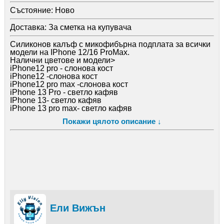
Състояние:
Ново
Доставка:
За сметка на купувача
Силиконов калъф с микофибърна подплата за всички
модели на IPhone 12/16 ProMax.
Налични цветове и модели>
iPhone12 pro - слонова кост
iPhone12 -слонова кост
iPhone12 pro max -слонова кост
iPhone 13 Pro - светло кафяв
IPhone 13- светло кафяв
iPhone 13 pro max- светло кафяв
iPhone 14 Pro - сиво
Покажи цялото описание ↓
iPhone 14 Pro Max- сиво
iPhone 14- сиво
iphone 15 - тъмно зелен
iPhone 15 Pro Max- тъмно зелен
iphone 15 Pro- тъмно зелен
iphone 16 - синьо
iphone 16 pro - синьо
iphone 16 pro max - синьо
iphone 16 plus - синьо
За Варна безплатна доставка до офис на Еконт,
Ели Вижън