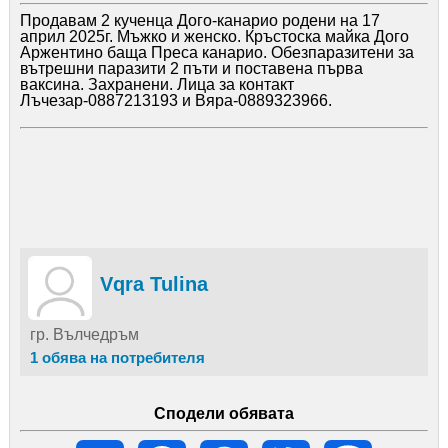
Продавам 2 кученца Дого-канарио родени на 17
април 2025г. Мъжко и женско. Кръстоска майка Дого
Аржентино баща Преса канарио. Обезпаразитени за
вътрешни паразити 2 пъти и поставена първа
ваксина. Захранени. Лица за контакт
Лъчезар-0887213193 и Вяра-0889323966.
Vqra Tulina
гр. Вълчедръм
1 обява на потребителя
Сподели обявата
Email
Facebook
WhatsApp
Viber
Message