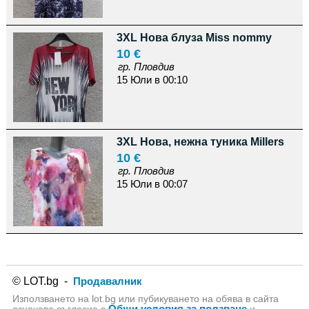
3XL Нова блуза Miss nommy
10 €
гр. Пловдив
15 Юли в 00:10
3XL Нова, нежна туника Millers
10 €
гр. Пловдив
15 Юли в 00:07
© LOT.bg -
Продавалник
Използването на lot.bg или пубикуването на обява в сайта
Общи условия за ползване
означава съгласие с
и