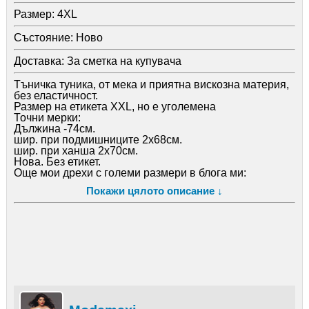
Размер:
4XL
Състояние:
Ново
Доставка:
За сметка на купувача
Тъничка туника, от мека и приятна вискозна материя,
без еластичност.
Размер на етикета XXL, но е уголемена
Точни мерки:
Дължина -74см.
шир. при подмишниците 2х68см.
шир. при ханша 2х70см.
Нова. Без етикет.
Още мои дрехи с големи размери в блога ми:
https: //modamaxi. wordpress. com/
Покажи цялото описание ↓