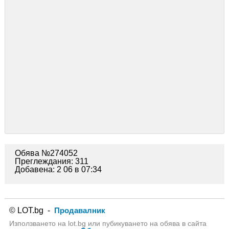
Обява №274052
Преглеждания: 311
Добавена: 2 06 в 07:34
© LOT.bg -
Продавалник
Използването на lot.bg или пубикуването на обява в сайта