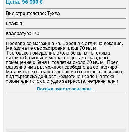
Цена: 96 000 €
Вид строителство:
Тухла
Етаж:
4
Квадратура:
70
Продава се магазин в кв. Вароша с отлична локация.
Магазинът е със застроена площ 70 кв. м.
Търговско помещение около 50 кв. м., с голяма
витрина 8 линейни метра, също така складово
помещение с баня и тоалетна около 20 кв. м.. Пред
магазина има възможност свободно да се паркира.
Магазинът е напълно завършен и е готов за всякакъв
вид търговска дейност- козметичен салон, аптека,
хранителни стоки, студио за красота, нехранителни
стоки, железария прочие.
Покажи цялото описание ↓
Моля, при въпроси обадете се на посочения телефон.