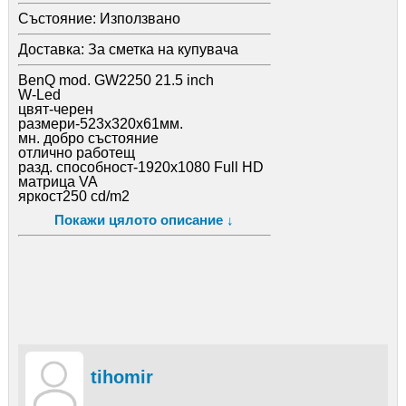
Състояние:
Използвано
Доставка:
За сметка на купувача
BenQ mod. GW2250 21.5 inch
W-Led
цвят-черен
размери-523х320х61мм.
мн. добро състояние
отлично работещ
разд. способност-1920х1080 Full HD
матрица VA
яркост250 cd/m2
3.7кг.
Покажи цялото описание ↓
цена-100 лв
Q24 Full HD View 23.6 inch бял
TFT monitor
има проблем-не святка захранването
цена-25 лв.
внос от чужбина
tihomir