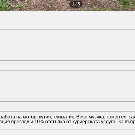
1 / 5
ота на мотор, кутия, климатик. Bose музика, кожен ел. сал
пция преглед и 10% отстъпка от куриерската услуга. За въп