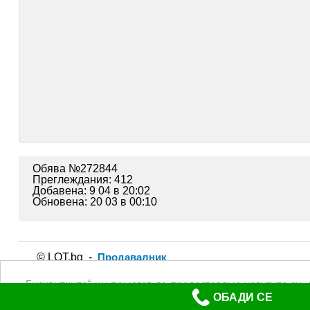
Обява №272844
Преглеждания: 412
Добавена: 9 04 в 20:02
Обновена: 20 03 в 00:10
© LOT.bg -
Продавалник
Използването на lot.bg или пубикуването на обява в сайта
„Бисквитките“ ни помагат да предоставяме услугите си.
повече (Политика за защита на личните данни)
ОБАДИ СЕ