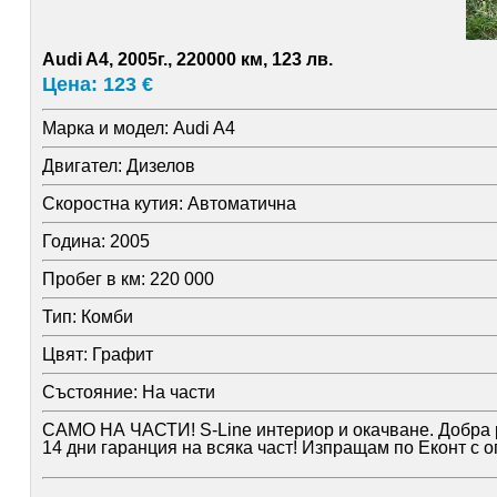
Audi A4, 2005г., 220000 км, 123 лв.
Цена: 123 €
Марка и модел:
Audi A4
Двигател:
Дизелов
Скоростна кутия:
Автоматична
Година:
2005
Пробег в км:
220 000
Тип:
Комби
Цвят:
Графит
Състояние:
На части
САМО НА ЧАСТИ! S-Line интериор и окачване. Добра раб
14 дни гаранция на всяка част! Изпращам по Еконт с о