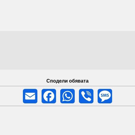
Сподели обявата
Email
Facebook
WhatsApp
Viber
Message