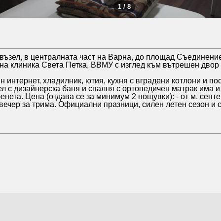
1 / 8
 възел, в централната част на Варна, до площад Съединени
а клиника Света Петка, ВВМУ с изглед към вътрешен двор 
 интернет, хладилник, ютия, кухня с вградени котлони и по
л с дизайнерска баня и спалня с ортопедичен матрак има и
нета. Цена (отдава се за минимум 2 нощувки): - от м. септе
 вечер за трима. Официални празници, силен летен сезон и с