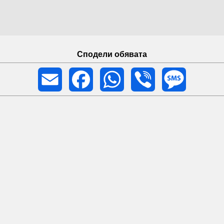
Сподели обявата
Email
Facebook
WhatsApp
Viber
Message