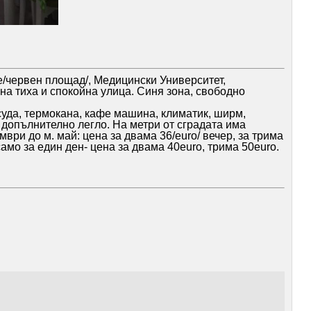
е/червен площад/, Медицински Университет,
на тиха и спокойна улица. Синя зона, свободно
суда, термокана, кафе машина, климатик, ширм,
 допълнително легло. На метри от сградата има
мври до м. май: цена за двама 36/euro/ вечер, за трима
амо за един ден- цена за двама 40euro, трима 50euro.