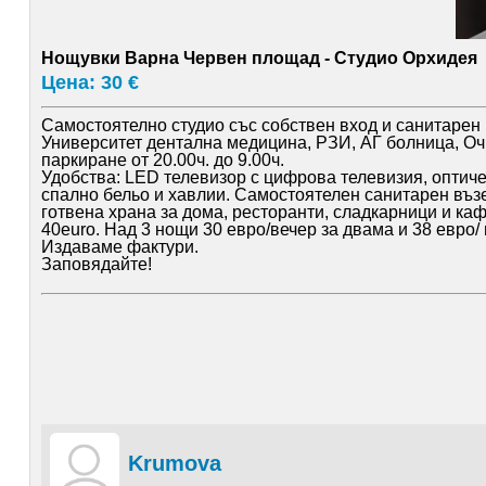
Нощувки Варна Червен площад - Студио Орхидея
Цена: 30 €
Самостоятелно студио със собствен вход и санитарен
Университет дентална медицина, РЗИ, АГ болница, Очн
паркиране от 20.00ч. до 9.00ч.
Удобства: LED телевизор с цифрова телевизия, оптичен
спално бельо и хавлии. Самостоятелен санитарен възе
готвена храна за дома, ресторанти, сладкарници и кафе
40euro. Над 3 нощи 30 евро/вечер за двама и 38 евро/
Издаваме фактури.
Заповядайте!
Krumova