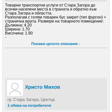
Товарни транспортни услуги от Стара Загора до
всички населени места в страната и обратно към
Стара Загора и областта.
Разполагам с голям товарен бус закрит (тип фургон) +
странична врата. Размери на товарното помещение:
Дължина: 4.20
Ширина: 1.70
Височина: 1.90
-
Буса е оборудван със затягащи колани за укрепване и
Покажи цялото описание ↓
обезопасяване на товара при транспортиране.
Товарна количка до 300кг. за лесно и удобно
пренасяне на перални, хладилници и др. по стълбите.
Професионална навигация за цяла Европа. Винаги
чист и подготвен за вашите лични вещи.
Извършвам превоз на всякакви товари до 2500 кг.
(два тона и половина) като: мебели, багаж, лично
имущество, офис обзавеждане, машини, търговско
оборудване, стоки, апаратура, строителни материали
и съоръжения, предмети на изкуството, палетни
пратки, битова и професионална техника и много
Христо Михов
други.
-
Ще ви изготвя индивидуална оферта с крайна цена в
гр. Стара Загора, Център
зависимост от: естеството и тежестта на товара,
разстоянието в километри и при нужда от пренасяне
1 обява на потребителя
по етажи на апартаменти или къщи.