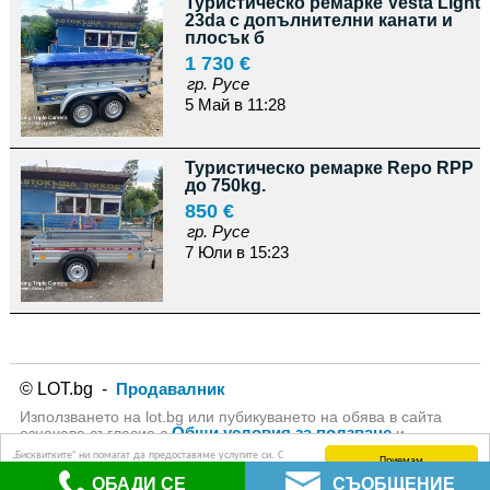
Туристическо ремарке Vesta Light
23da с допълнителни канати и
плосък б
1 730 €
гр. Русе
5 Май в 11:28
Туристическо ремарке Repo RPP
до 750kg.
850 €
гр. Русе
7 Юли в 15:23
© LOT.bg -
Продавалник
Използването на lot.bg или пубикуването на обява в сайта
Общи условия за ползване
означава съгласие с
и
Политика за личните данни
на lot.bg
„Бисквитките“ ни помагат да предоставяме услугите си. С
Приемам
използването на услугите ни приемате, че можем да
ОБАДИ СЕ
СЪОБЩЕНИЕ
използваме „бисквитки“.
Научете повече (Политика за защита на личните данни)