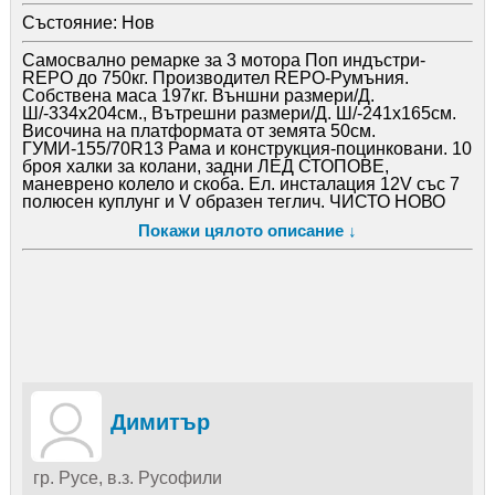
Състояние:
Нов
Самосвално ремарке за 3 мотора Поп индъстри-
REPO до 750кг. Производител REPO-Румъния.
Собствена маса 197кг. Външни размери/Д.
Ш/-334х204см., Вътрешни размери/Д. Ш/-241х165см.
Височина на платформата от земята 50см.
ГУМИ-155/70R13 Рама и конструкция-поцинковани. 10
броя халки за колани, задни ЛЕД СТОПОВЕ,
маневрено колело и скоба. Ел. инсталация 12V със 7
полюсен куплунг и V образен теглич. ЧИСТО НОВО
РЕМАРКЕ!!! ЦЕНАТА Е С ПЛАТЕНО ДДС!!! Управлява
Покажи цялото описание ↓
се с категория B, до 750кг., без застраховка и винетка.
Всички необходими документи за регистрация в КАТ.
Цената за регистрация в КАТ е приблизително 22
евро. Транзитни номера, приблизително 17 евро.
Извършваме и регистрация на новозакупеното
ремарке в КАТ срещу допълнително заплащане и
пълномощно от нотариус. Възможност за лизинг!
Димитър
гр. Русе, в.з. Русофили