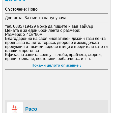
Състояние:
Ново
Доставка:
За сметка на купувача
тел. 0885719429 може да пишете и във вайбър
Цената е за един брой лента с размери:
Размери: 2,4см*80м
Благодарение на своя иновативен дизайн тази лента
предпазва вашите: тераси, дворове и земеделска
продукция от всички видове птици и вредители като ги
плаши и прогонва
Ефикасна защита срещу: гълъби, врабчета, скорци,
врани, кълвачи, лястовици, рибарчета... и т. н.
Прогонва нежеланите птици - гълъби, врани, скорци,
Покажи цялото описание ↓
лястовици, гъски, патици
Намаляване на материалните загуби от птици по
реколтата
Изпращам по ЕКОНТ с опция преглед и тест.
Получавате и 10% отстъпка от доставката
Paco