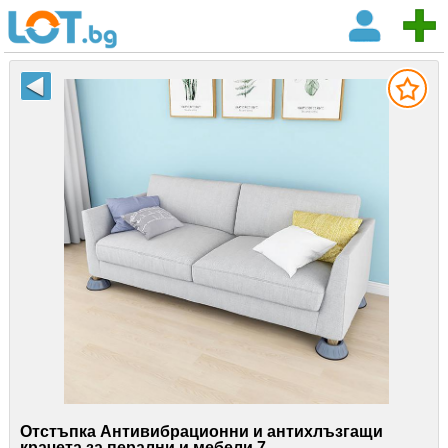
Отстъпка Антивибрационни и антихлъзгащи
крачета за перални и мебели 7