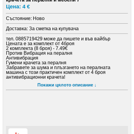
Цена: 4 €
Състояние:
Ново
Доставка:
За сметка на купувача
тел. 0885719429 може да пишете и във вайбър
Цената е за комплект от 4броя
2 комплекта (8 броя) - 7.49€
Против Вибрация на пералня
Антивибрация
Гумени крачета за пералня
Забравете за шума и плъзгането на пералната
машина с този практичен комплект от 4 броя
антивибрационни крачета!
Те намаляват вибрациите от пералнята до 95%!
Покажи цялото описание ↓
Освен това предотвратяват събирането на влага под
пералната машина.
Монтират се изключително лесно и бързо - просто
повдигате уреда и поставяте.
Благодарение на тях ще запазите и подовите
настилки здрави и чисти.
Предлагат се в универсален размер, който е
подходящ както за
перални, така и за сушилни, хладилници и други
мебели като маси, столове диван