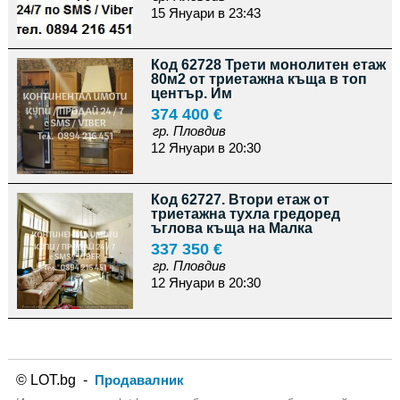
15 Януари в 23:43
Код 62728 Трети монолитен етаж
80м2 от триетажна къща в топ
център. Им
374 400 €
гр. Пловдив
12 Януари в 20:30
Код 62727. Втори етаж от
триетажна тухла гредоред
ъглова къща на Малка
337 350 €
гр. Пловдив
12 Януари в 20:30
© LOT.bg -
Продавалник