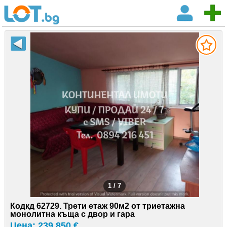
1 / 7
Кодкд 62729. Трети етаж 90м2 от триетажна
монолитна къща с двор и гара
Цена: 239 850 €