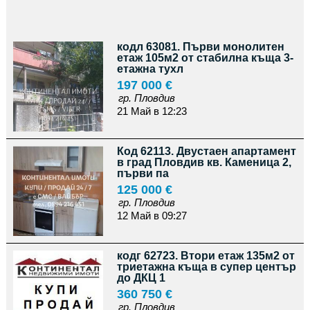
кодл 63081. Първи монолитен
етаж 105м2 от стабилна къща 3-
етажна тухл
197 000 €
гр. Пловдив
21 Май в 12:23
Код 62113. Двустаен апартамент
в град Пловдив кв. Каменица 2,
първи па
125 000 €
гр. Пловдив
12 Май в 09:27
кодг 62723. Втори етаж 135м2 от
триетажна къща в супер център
до ДКЦ 1
360 750 €
гр. Пловдив