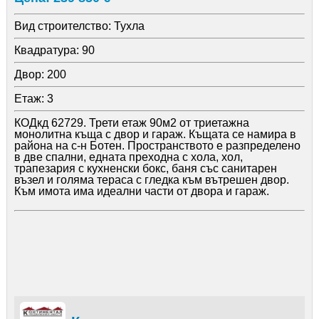
Вид строителство:
Тухла
Квадратура:
90
Двор:
200
Етаж:
3
КОДкд 62729. Трети етаж 90м2 от триетажна
монолитна къща с двор и гараж. Къщата се намира в
района на с-н Ботен. Пространството е разпределено
в две спални, едната преходна с хола, хол,
трапезария с кухненски бокс, баня със санитарен
възел и голяма тераса с гледка към вътрешен двор.
Към имота има идеални части от двора и гараж.