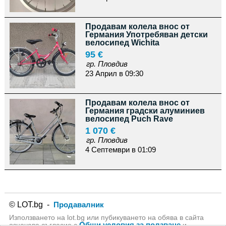
Продавам колела внос от
Германия Употребяван детски
велосипед Wichita
95 €
гр. Пловдив
23 Април в 09:30
Продавам колела внос от
Германия градски алуминиев
велосипед Puch Rave
1 070 €
гр. Пловдив
4 Септември в 01:09
© LOT.bg -
Продавалник
Използването на lot.bg или пубикуването на обява в сайта
Общи условия за ползване
означава съгласие с
и