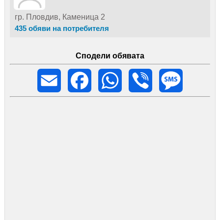
рамката 46 х 59см. тегло 14,5 кг. много добър
велосипед.
гр. Пловдив, Каменица 2
435 обяви на потребителя
Сподели обявата
Email
Facebook
WhatsApp
Viber
Message