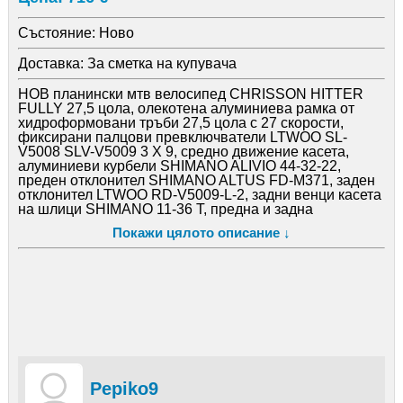
Състояние:
Ново
Доставка:
За сметка на купувача
НОВ планински мтв велосипед CHRISSON HITTER
FULLY 27,5 цола, олекотена алуминиева рамка от
хидроформовани тръби 27,5 цола с 27 скорости,
фиксирани палцови превключватели LTWOO SL-
V5008 SLV-V5009 3 X 9, средно движение касета,
алуминиеви курбели SHIMANO ALIVIO 44-32-22,
преден отклонител SHIMANO ALTUS FD-M371, заден
отклонител LTWOO RD-V5009-L-2, задни венци касета
на шлици SHIMANO 11-36 T, предна и задна
алуминиеви главини SHIMANO с автомати за бърз
Покажи цялото описание ↓
монтаж и демонтаж, алуминиево колче на седалката
ZOOM 31.6 X 350mm. спортна седалка на релси
SELLA MTB LIBERTY, алуминиева лапа SATORI TDS-
D507-8FOV-90mm. алуминиево кормило ZOOM 31.8-
680mm. грипове HERR DIAMOND 130-90mm. Ф22мм.
преден алуминиев амортисьор регулиращ се
заключващ се 100мм. ход, заден амортисьор
въздушен KS 588 RL, алуминиеви педали MARVI SP-
600, предна и задна Хидравлични дискови спирачки
LOGAN HE-BRK-E-M500, алуминиеви двойностенни
усилени капли, емайлирани спици, гуми със спортен
Pepiko9
грайфер SCHWALBE SMART 27,5 х 2,25, размер на